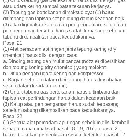
(1) Untuk tabung gas bertekanan, harus diisi dengan gas
atau udara kering sampai batas tekanan kerjanya.
(2) Tabung gas bertekanan dimaksud ayat (1) harus
ditimbang dan lapisan cat pelidung dalam keadaan baik.
(3) Jika digunakan katup atau pen pengaman, katup atau
pen pengaman tersebut harus sudah terpasang sebelum
tabung dikembalikan pada kedudukannya.
Pasal 21
(1) Alat pemadam api ringan jenis tepung kering (dry
chemical) harus diisi dengan cara:
a. Dinding tabung dan mulut pancar (nozzle) dibersihkan
dan tepung kening (dry chemical) yang melekat;
b. Ditiup dengan udara kering dan kompressor;
c. Bagian sebelah dalam dari tabung harus diusahakan
selalu dalam keadaan kering;
(2) Untuk tabung gas bertekanan harus ditimbang dan
lapisan cat perlindungan harus dalam keadaan baik.
(3) Katup atau pen pengaman harus sudah terpasang
sebelum tabung dikembalikan pada kedudukannya.
Pasal 22
(1) Semua alat pemadam api ringan sebelum diisi kembali
sebagaimana dimaksud pasal 18, 19, 20 dan pasal 21,
harus dilakukan pemeriksaan sesuai ketentuan pasal 12