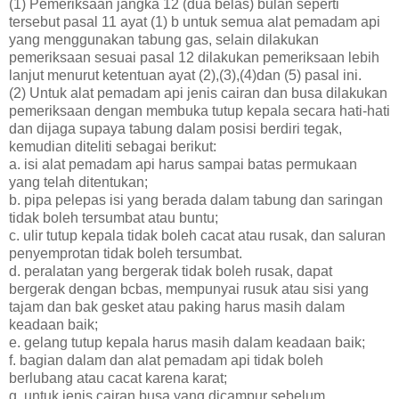
(1) Pemeriksaan jangka 12 (dua belas) bulan seperti
tersebut pasal 11 ayat (1) b untuk semua alat pemadam api
yang menggunakan tabung gas, selain dilakukan
pemeriksaan sesuai pasal 12 dilakukan pemeriksaan lebih
lanjut menurut ketentuan ayat (2),(3),(4)dan (5) pasal ini.
(2) Untuk alat pemadam api jenis cairan dan busa dilakukan
pemeriksaan dengan membuka tutup kepala secara hati-hati
dan dijaga supaya tabung dalam posisi berdiri tegak,
kemudian diteliti sebagai berikut:
a. isi alat pemadam api harus sampai batas permukaan
yang telah ditentukan;
b. pipa pelepas isi yang berada dalam tabung dan saringan
tidak boleh tersumbat atau buntu;
c. ulir tutup kepala tidak boleh cacat atau rusak, dan saluran
penyemprotan tidak boleh tersumbat.
d. peralatan yang bergerak tidak boleh rusak, dapat
bergerak dengan bcbas, mempunyai rusuk atau sisi yang
tajam dan bak gesket atau paking harus masih dalam
keadaan baik;
e. gelang tutup kepala harus masih dalam keadaan baik;
f. bagian dalam dan alat pemadam api tidak boleh
berlubang atau cacat karena karat;
g. untuk jenis cairan busa yang dicampur sebelum