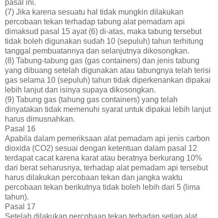
pasal ini.
(7) Jika karena sesuatu hal tidak mungkin dilakukan
percobaan tekan terhadap tabung alat pemadam api
dimaksud pasal 15 ayat (6) di-atas, maka tabung tersebut
tidak boleh digunakan sudah 10 (sepuluh) tahun terhitung
tanggal pembuatannya dan selanjutnya dikosongkan.
(8) Tabung-tabung gas (gas containers) dan jenis tabung
yang dibuang setelah digunakan atau tabungnya telah terisi
gas selama 10 (sepuluh) tahun tidak diperkenankan dipakai
lebih lanjut dan isinya supaya dikosongkan.
(9) Tabung gas (tahung gas containers) yang telah
dinyatakan tidak memenuhi syarat untuk dipakai lebih lanjut
harus dimusnahkan.
Pasal 16
Apabila dalam pemeriksaan alat pemadam api jenis carbon
dioxida (CO2) sesuai dengan ketentuan dalam pasal 12
terdapat cacat karena karat atau beratnya berkurang 10%
dari berat seharusnya, terhadap alat pemadam api tersebut
harus dilakukan percobaan tekan dan jangka waktu
percobaan tekan berikutnya tidak boleh lebih dari 5 (lima
tahun).
Pasal 17
Setelah dilakukan percobaan tekan terhadap setiap alat