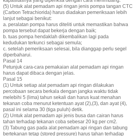
kapasitasnya yang diperiksa dengan cara menimbang.
(5) Untuk alat pemadam api ringan jenis pompa tangan CTC
(Carbon Tetrachiorida) harus diadakan pemeriksaan lebih
lanjut sebagai benikut:
a. peralatan pompa harus diteliti untuk memastikan bahwa
pompa tersebut dapat bekerja dengan baik;
b. tuas pompa hendaklah dikembalikan lagi pada
kedudukan terkunci sebagai semula;
c. setelah pemeriksaan selesai, bila dianggap perlu segel
diperbaharui.
Pasal 14
Petunjuk cara-cara pemakaian alat pemadam api ringan
harus dapat dibaca dengan jelas.
Pasal 15
(1) Untuk setiap alat pemadam api ringan dilakukan
percobaan secara berkala dengan jangka waktu tidak
melebihi 5 (lima) tahun sekali dan harus kuat menahan
tekanan coba menurut ketentuan ayat (2),(3), dan ayat (4),
pasal ini selama 30 (tiga puluh) detik.
(2) Untuk alat pemadam api jenis busa dan cairan harus
tahan terhadap tekanan coba sebesar 20 kg per cm2.
(3) Tabung gas pada alat pemadam api ringan dan tabung
bertekanan tetap (stored pressure) harus tahan terhadap