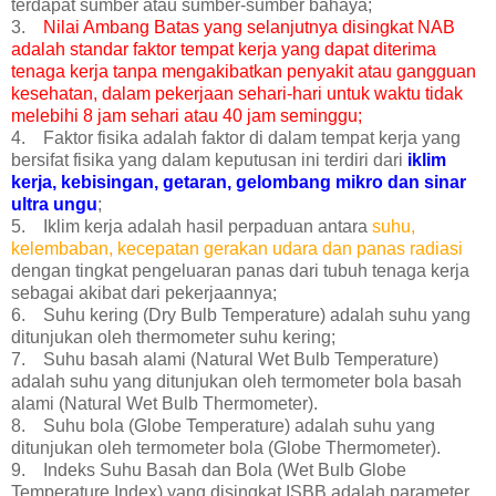
terdapat sumber atau sumber-sumber bahaya;
3.
Nilai Ambang Batas yang selanjutnya disingkat NAB
adalah standar faktor tempat kerja yang dapat diterima
tenaga kerja tanpa mengakibatkan penyakit atau gangguan
kesehatan, dalam pekerjaan sehari-hari untuk waktu tidak
melebihi 8 jam sehari atau 40 jam seminggu;
4. Faktor fisika adalah faktor di dalam tempat kerja yang
bersifat fisika yang dalam keputusan ini terdiri dari
iklim
kerja, kebisingan, getaran, gelombang mikro dan sinar
ultra ungu
;
5. Iklim kerja adalah hasil perpaduan antara
suhu,
kelembaban, kecepatan gerakan udara dan panas radiasi
dengan tingkat pengeluaran panas dari tubuh tenaga kerja
sebagai akibat dari pekerjaannya;
6. Suhu kering (Dry Bulb Temperature) adalah suhu yang
ditunjukan oleh thermometer suhu kering;
7. Suhu basah alami (Natural Wet Bulb Temperature)
adalah suhu yang ditunjukan oleh termometer bola basah
alami (Natural Wet Bulb Thermometer).
8. Suhu bola (Globe Temperature) adalah suhu yang
ditunjukan oleh termometer bola (Globe Thermometer).
9. Indeks Suhu Basah dan Bola (Wet Bulb Globe
Temperature Index) yang disingkat ISBB adalah parameter