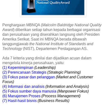
Penghargaan MBNQA (
Malcolm Baldridge National Quality
Award
) diberikan setiap tahun kepada berbagai organisasi
dan perusahaan yang diserahkan langsung oleh Presiden
Amerika Serikat. Saat ini MBNQA berada dibawah
tanggungjawab
the National Institute of Standards and
Technology
(NIST), Departemen Perdagangan AS.
Ada 7 kriteria yang dinilai dan dijadikan acuan dalam
mengelola kinerja perusahaan, yaitu:
(1) Kepemimpinan
(Leadership)
(2) Perencanaan Strategis
(Strategic Planning)
(3) Fokus pasar dan pelanggan
(Market and Customer
Focus)
(4) Informasi dan analisis
(Information and Analysis)
(5) Fokus sumber daya manusia
(Manpower Fokus)
(6) Manajemen Proses
(Process Management)
(7) Hasil-hasil bisnis
(Business Results)